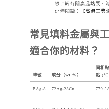
想了解有關高溫熱泵、
延伸閱讀：
《高溫工業
常見填料金屬與
適合你的材料？
固相點
牌號
成分（wt %）
點 (°C
BAg-8
72Ag-28Cu
779 / 