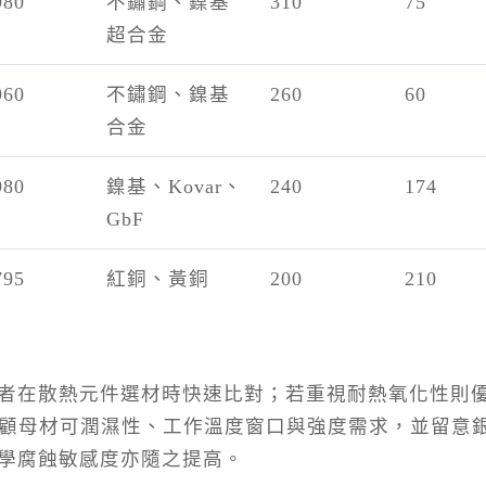
980
不鏽鋼、鎳基
310
75
超合金
960
不鏽鋼、鎳基
260
60
合金
980
鎳基、Kovar、
240
174
GbF
795
紅銅、黃銅
200
210
者在散熱元件選材時快速比對；若重視耐熱氧化性則
應兼顧母材可潤濕性、工作溫度窗口與強度需求，並留意
學腐蝕敏感度亦隨之提高。