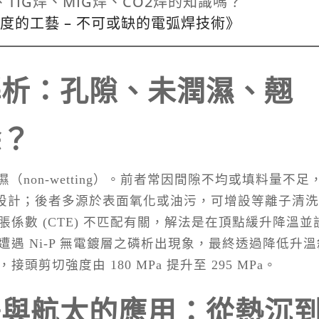
TIG焊、MIG焊、CO2焊的知識嗎？
00度的工藝 – 不可或缺的電弧焊技術》
解析：孔隙、未潤濕、翹
除？
（non-wetting）。前者常因間隙不均或填料量不足
溯間隙設計；後者多源於表面氧化或油污，可增設等離子清
係數 (CTE) 不匹配有關，解法是在頂點緩升降溫並
遇 Ni-P 無電鍍層之磷析出現象，最終透過降低升溫
剪切強度由 180 MPa 提升至 295 MPa。
體與航太的應用：從熱沉