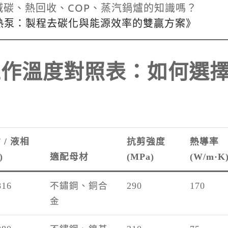
減碳、熱回收、COP、蒸汽鍋爐的知識嗎？
熱泵：製程去碳化與能源效率的雙贏方案》
工作溫度對照表：如何選
 / 液相
抗剪強度
熱導率
)
適配母材
(MPa)
(W/m·K
816
不鏽鋼、銅合
290
170
金