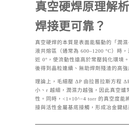
真空硬焊原理解
焊接更可靠？
真空硬焊的本質是表面能驅動的「潤濕
液共熔區（通常為 600–1200 °C
近 0°，使流動性遠高於常壓鈍化環
後得到晶粒連續、無助焊劑殘渣的高強
理論上，毛細壓 ΔP 由拉普拉斯方程 ΔP = 
小、r 越細，潤濕力越強，因此真空爐常控制間
性。同時，<1×10^−4 torr 的真空
接與活性金屬基底接觸，形成冶金鍵結