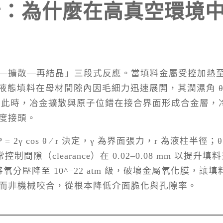
析：為什麼在高真空環境
—擴散—再結晶」三段式反應。當填料金屬受控加熱至
）時，液態填料在母材間隙內因毛細力迅速展開，其潤濕角 θ
境。此時，冶金擴散與原子位錯在接合界面形成合金層，
度接頭。
2γ cos θ ⁄ r 決定，γ 為界面張力，r 為液柱半徑；θ
隙（clearance）在 0.02–0.08 mm 以提升填
度能將氧分壓降至 10^−22 atm 級，破壞金屬氧化膜，讓填
而非機械咬合，從根本降低介面脆化與孔隙率。