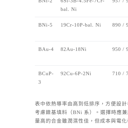
BNi-2
6Si-3B-4.5Fe-7Cr-
957 / 
bal. Ni
BNi-5
19Cr-10P-bal. Ni
890 / 
BAu-4
82Au-18Ni
950 / 
BCuP-
92Cu-6P-2Ni
710 / 
3
表中依熱導率由高到低排序，方便設計
考慮鎳基填料（BNi 系）。選擇時
量高的合金雖潤濕性佳，但成本與電化