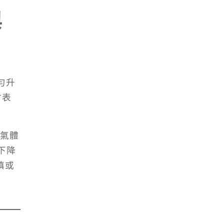
與
勻升
材表
壓氣體
下降
填或