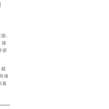
中
固-
 接
冷卻
 越
料充填
料直