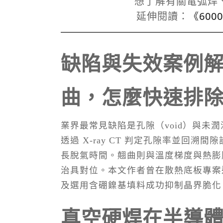
想了解有關電弧焊、
延伸閱讀：
《60
缺陷與失效案例
曲，怎麼快速排
業界最常見缺陷是孔隙（void）與未潤濕
透過 X-ray CT 判定孔隙率並回
長脫氣時間。翹曲則與溫度梯度與熱膨脹
治具對位。本文作者曾在散熱底板專案遭
及選用含硼鎳基填料成功抑制晶界脆化，接頭
真空硬焊在半導