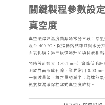
關鍵製程參數設
真空度
真空硬焊爐溫度曲線通常分三段：除氣升溫
溫至 400 °C，促進低熔點雜質與水分揮發；
面氧化膜；第三段快速升至填料液相點以上 20
間隙設計過大（>0.1 mm）會降低毛細
困於界面形成孔隙。業界常用 0.03 
一個數量級，氧含量約減半；為達無氧化潤濕
氦氣檢漏確保柱塞式真空度維持。