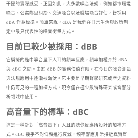
干擾的實際感受。正因如此，大多數噪音法規，例如都市環境
噪音、公寓鄰里糾紛、交通噪音以及職場噪音評估，皆採用
dBA 作為標準。簡單來說，dBA 是我們在日常生活與政策制
定中最具代表性的噪音衡量方式。
目前已較少被採用：dBB
它模擬的是中等音量下人耳的頻率反應，頻率加權介於 dBA
與 dBC 之間。由於 dBB 的實務價值有限，在今日的噪音測量
與法規應用中逐漸被淘汰。它主要是早期聲學研究或歷史資料
中仍可見的一種加權方式，現今僅在極少數特殊研究或音響分
析領域中使用。
高音量下的標準：dBC
這是一種針對「高音量下」人耳的聽覺反應所設計的加權方
式。dBC 幾乎不對低頻進行衰減，頻率響應非常接近真實聲