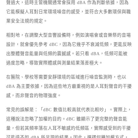
聲過大，這時主管機關通常會採用 dBA 作為判斷依據，因為
它能模擬人耳對日常環境噪音的感受，並符合大多數環保與職
業安全法規的規定。
相對地，在調整大型音響設備時，例如演唱會或音樂祭的音場
設計，就會優先參考 dBC，因為它幾乎不衰減低頻，更能反映
出整體聲音能量與低頻的震撼感。若只看 dBA，低頻可能被
過度忽略，導致實際體感與測量結果落差極大。
在醫院、學校等需要安靜環境的區域進行噪音監測時，也以
dBA 為主要依據，因為這些地方最重視的是人耳對聲音的干擾
感，而非聲音的物理強度。
常見的誤解是：「dBC 數值比較高就代表比較吵」。實際上，
這種說法忽略了加權的目的。dBC 雖顯示了更完整的聲音能
量，但若其頻率落在人耳不敏感的低頻區，實際感受到的干擾
可能遠不如 dBA 所呈現的結果。因此，選擇何種加權方式，