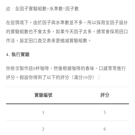
註 : 全因子實驗組數=水準數^因子數
在這情境下，由於因子與水準數並不多，所以採用全因子設計
的實驗組數也不會太多，如果今天因子太多，通常會採用田口
作法，設定田口直交表來更縮減實驗組數。
4. 執行實驗
你依次製作這8杯咖啡，然後根據咖啡的香味、口感等等進行
評分。假設你得到了以下的評分（滿分10分）：
實驗編號
評分
1
5
2
6