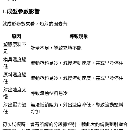
1.成型參數影響
就成形參數來看，短射的因素有:
原因
導致現象
塑膠原料不
計量不足，導致充填不飽
足
模具溫度過
流動塑料易冷，減慢流動速度，甚或早冷停住
低
原料溫度過
流動塑料易冷，減慢流動速度，甚或早冷停住
低
射出速度太
導致流動塑料易冷
慢
射出壓力過
無法抵銷阻力，射出速度降低，導致流動塑料
低
冷卻
初次試模時，會有所謂的分段抓短射，藉此大約調機到射壓合