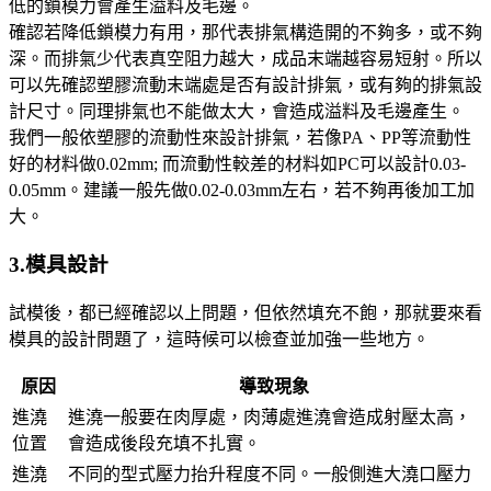
低的鎖模力會產生溢料及毛邊。
確認若降低鎖模力有用，那代表排氣構造開的不夠多，或不夠
深。而排氣少代表真空阻力越大，成品末端越容易短射。所以
可以先確認塑膠流動末端處是否有設計排氣，或有夠的排氣設
計尺寸。同理排氣也不能做太大，會造成溢料及毛邊產生。
我們一般依塑膠的流動性來設計排氣，若像PA、PP等流動性
好的材料做0.02mm; 而流動性較差的材料如PC可以設計0.03-
0.05mm。建議一般先做0.02-0.03mm左右，若不夠再後加工加
大。
3.模具設計
試模後，都已經確認以上問題，但依然填充不飽，那就要來看
模具的設計問題了，這時候可以檢查並加強一些地方。
原因
導致現象
進澆
進澆一般要在肉厚處，肉薄處進澆會造成射壓太高，
位置
會造成後段充填不扎實。
進澆
不同的型式壓力抬升程度不同。一般側進大澆口壓力