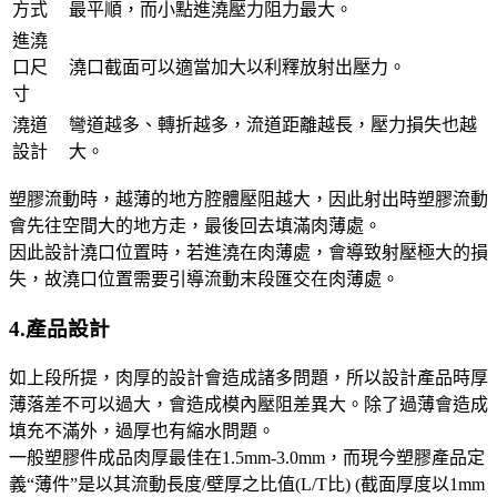
方式
最平順，而小點進澆壓力阻力最大。
進澆
口尺
澆口截面可以適當加大以利釋放射出壓力。
寸
澆道
彎道越多、轉折越多，流道距離越長，壓力損失也越
設計
大。
塑膠流動時，越薄的地方腔體壓阻越大，因此射出時塑膠流動
會先往空間大的地方走，最後回去填滿肉薄處。
因此設計澆口位置時，若進澆在肉薄處，會導致射壓極大的損
失，故澆口位置需要引導流動末段匯交在肉薄處。
4.產品設計
如上段所提，肉厚的設計會造成諸多問題，所以設計產品時厚
薄落差不可以過大，會造成模內壓阻差異大。除了過薄會造成
填充不滿外，過厚也有縮水問題。
一般塑膠件成品肉厚最佳在1.5mm-3.0mm，而現今塑膠產品定
義“薄件”是以其流動長度/壁厚之比值(L/T比) (截面厚度以1mm