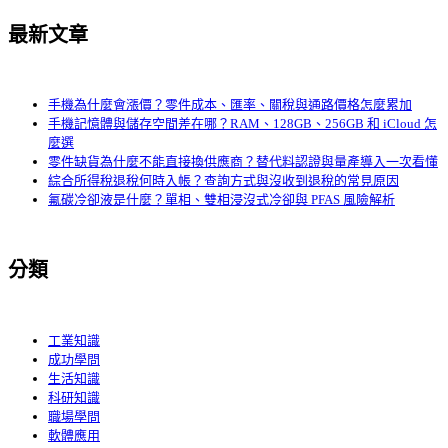
最新文章
手機為什麼會漲價？零件成本、匯率、關稅與通路價格怎麼累加
手機記憶體與儲存空間差在哪？RAM、128GB、256GB 和 iCloud 怎
麼選
零件缺貨為什麼不能直接換供應商？替代料認證與量產導入一次看懂
綜合所得稅退稅何時入帳？查詢方式與沒收到退稅的常見原因
氟碳冷卻液是什麼？單相、雙相浸沒式冷卻與 PFAS 風險解析
分類
工業知識
成功學問
生活知識
科研知識
職場學問
軟體應用