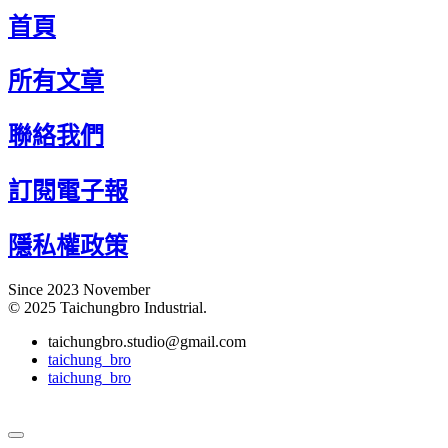
首頁
所有文章
聯絡我們
訂閱電子報
隱私權政策
Since 2023 November
© 2025 Taichungbro Industrial.
taichungbro.studio@gmail.com
taichung_bro
taichung_bro