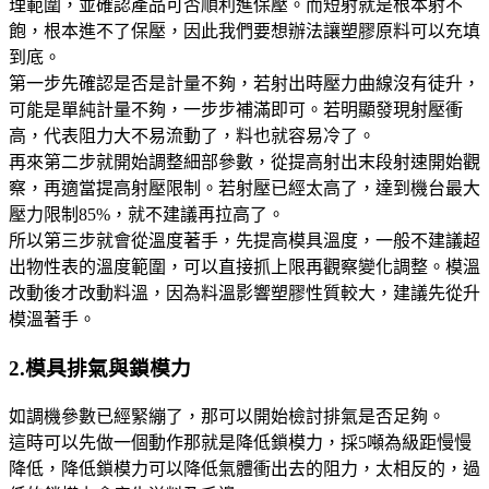
理範圍，並確認產品可否順利進保壓。而短射就是根本射不
飽，根本進不了保壓，因此我們要想辦法讓塑膠原料可以充填
到底。
第一步先確認是否是計量不夠，若射出時壓力曲線沒有徒升，
可能是單純計量不夠，一步步補滿即可。若明顯發現射壓衝
高，代表阻力大不易流動了，料也就容易冷了。
再來第二步就開始調整細部參數，從提高射出末段射速開始觀
察，再適當提高射壓限制。若射壓已經太高了，達到機台最大
壓力限制85%，就不建議再拉高了。
所以第三步就會從溫度著手，先提高模具溫度，一般不建議超
出物性表的溫度範圍，可以直接抓上限再觀察變化調整。模溫
改動後才改動料溫，因為料溫影響塑膠性質較大，建議先從升
模溫著手。
2.模具排氣與鎖模力
如調機參數已經緊繃了，那可以開始檢討排氣是否足夠。
這時可以先做一個動作那就是降低鎖模力，採5噸為級距慢慢
降低，降低鎖模力可以降低氣體衝出去的阻力，太相反的，過